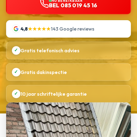
NU BEREIKBAAR
BEL 085 019 45 16
4,8
★★★★★
143 Google reviews
✓
Gratis telefonisch advies
✓
Gratis dakinspectie
✓
10 jaar schriftelijke garantie