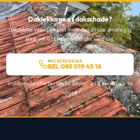
Daklekkage of dakschade?
Dakdekker Veendam met meer dan 30 jaar ervaring is
klaar om u te helpen. Bel ons vandaag.
NU BEREIKBAAR
BEL 085 019 45 16
Vrijblijvende offerte · Gratis advies · 24/7 bereikbaar bij
spoed