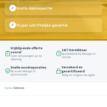
✓
Gratis dakinspectie
✓
10 jaar schriftelijke garantie
Vrijblijvende offerte
24/7 bereikbaar
vooraf
Spoeddienst bij lekkage en
Geen verrassingen op de
schade
rekening
Verzekerd en
Snelle noodreparaties
gecertificeerd
Bij acute lekkage of
stormschade
Veilig en volgens de regels
Home
Services