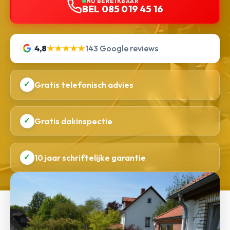
NU BEREIKBAAR
BEL 085 019 45 16
4,8
★★★★★
143 Google reviews
✓
Gratis telefonisch advies
✓
Gratis dakinspectie
✓
10 jaar schriftelijke garantie