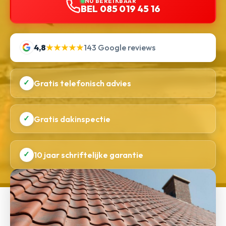
NU BEREIKBAAR
BEL 085 019 45 16
4,8
★★★★★
143 Google reviews
✓
Gratis telefonisch advies
✓
Gratis dakinspectie
✓
10 jaar schriftelijke garantie