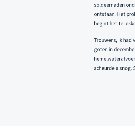
soldeernaden onde
ontstaan. Het prob
begint het te lekk
Trouwens, ik had v
goten in december 
hemelwaterafvoer 
scheurde alsnog. S