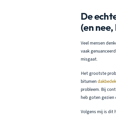
De echt
(en nee,
Veel mensen denke
vaak genuanceerder
misgaat.
Het grootste prob
bitumen
dakbedek
probleem. Bij cont
heb goten gezien d
Volgens mij is di