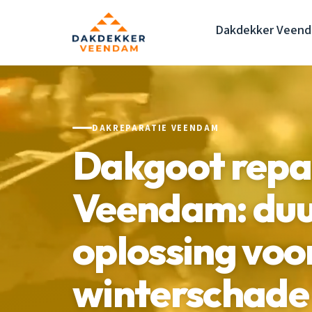
Dakdekker Veen
DAKREPARATIE VEENDAM
Dakgoot repa
Veendam: du
oplossing voo
winterschade