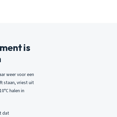
ment is
n
jaar weer voor een
 staan, vriest uit
10°C halen in
t dat