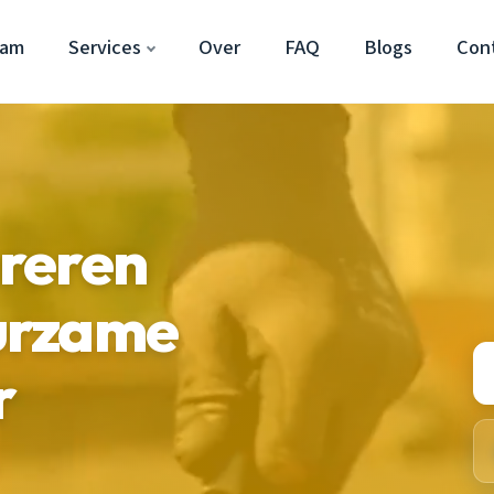
dam
Services
Over
FAQ
Blogs
Con
reren
urzame
r