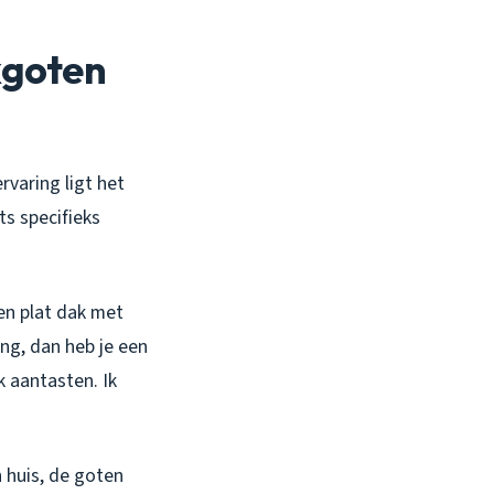
kgoten
varing ligt het
ts specifieks
en plat dak met
ng, dan heb je een
k aantasten. Ik
 huis, de goten